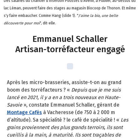
Des salariés du chantier d'insertion Pousses d'Avenir, à Publier, au-dessus du
lac Léman, peuvent faire des stages au magasin Biocoop de Thonon. Et même
s'y faire embaucher. Comme Hang (slide 1). "
J'aime la bio, une belle
découverte pour moi
", dit-elle.
Emmanuel Schaller
Artisan-torréfacteur engagé
Après les micro-brasseries, assiste-t-on au grand
boom des torréfacteurs ? «
Depuis que je me suis
lancé en 2021, il y a en a trois nouveaux en Haute-
Savoie
», constate Emmanuel Schaller, gérant de
Montage Cafés
à Vacheresse (de 750 à 2 000 m
d’altitude). Sa spécialité ? le café de spécialité ! «
Les
grains proviennent des plus grands terroirs, ils sont
cueillis à la main, à maturité. Ils sont traçables de