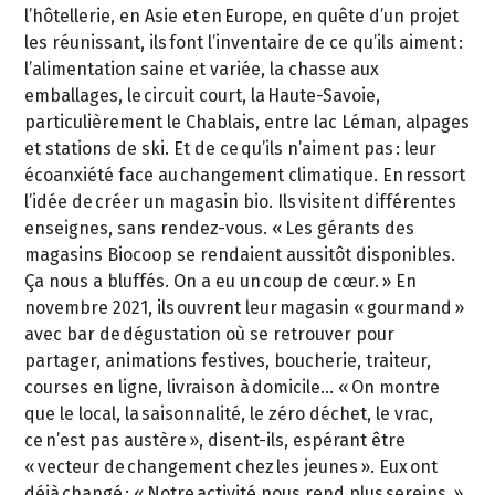
l’hôtellerie, en Asie et en Europe, en quête d’un projet
les réunissant, ils font l’inventaire de ce qu’ils aiment :
l’alimentation saine et variée, la chasse aux
emballages, le circuit court, la Haute-Savoie,
particulièrement le Chablais, entre lac Léman, alpages
et stations de ski. Et de ce qu’ils n’aiment pas : leur
écoanxiété face au changement climatique. En ressort
l’idée de créer un magasin bio. Ils visitent différentes
enseignes, sans rendez-vous. « Les gérants des
magasins Biocoop se rendaient aussitôt disponibles.
Ça nous a bluffés. On a eu un coup de cœur. » En
novembre 2021, ils ouvrent leur magasin « gourmand »
avec bar de dégustation où se retrouver pour
partager, animations festives, boucherie, traiteur,
courses en ligne, livraison à domicile… « On montre
que le local, la saisonnalité, le zéro déchet, le vrac,
ce n’est pas austère », disent-ils, espérant être
« vecteur de changement chez les jeunes ». Eux ont
déjà changé : « Notre activité nous rend plus sereins. »