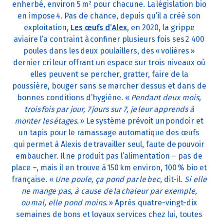
enherbé, environ 5 m² pour chacune. La législation bio
en impose 4. Pas de chance, depuis qu’il a créé son
exploitation,
Les œufs d’Alex
, en 2020, la grippe
aviaire l’a contraint à confiner plusieurs fois ses 2 400
poules dans les deux poulaillers, des « volières »
dernier cri leur offrant un espace sur trois niveaux où
elles peuvent se percher, gratter, faire de la
poussière, bouger sans se marcher dessus et dans de
bonnes conditions d’hygiène. «
Pendant deux mois,
trois fois par jour, 7 jours sur 7, je leur apprends à
monter les étages.
» Le système prévoit un pondoir et
un tapis pour le ramassage automatique des œufs
qui permet à Alexis de travailler seul, faute de pouvoir
embaucher. Il ne produit pas l’alimentation – pas de
place –, mais il en trouve à 150 km environ, 100 % bio et
française. «
Une poule, ça pond par le bec
, dit-il.
Si elle
ne mange pas, à cause de la chaleur par exemple,
ou mal, elle pond moins.
» Après quatre-vingt-dix
semaines de bons et loyaux services chez lui, toutes