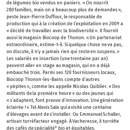
de légumes bio vendus en paniers. « On nourrit
280 familles, mais on a beaucoup plus de demandes »,
peste Jean-Pierre Duffour, le responsable de
production qui à la création de l’exploitation en 2009 a
« décidé de travailler avec la biodiversité ». Il fournit
aussi le magasin Biocoop de Thonon. « Un partenariat
extraordinaire, estime-t-il. Si quelque chose ne va pas,
on discute, il n’y a jamais rien qui reste en suspens. »
Les salariés en insertion (une trentaine par an)
peuvent aller en stage au magasin, qui en a déjà
embauché trois. Parmi ses 120 fournisseurs locaux,
Biocoop Thonon-les-Bains compte d’autres
« pépites », comme les appelle Nicolas Quiblier. « Des
militants de la première heure » ou des jeunes qui
« s’adaptent, font preuve d’innovation. Une génération
éclairée ! » Tel Alexis Sale qui a visité une centaine
d’élevages avant de s’installer. Ou Emmanuel Schaller,
artisan torréfacteur engagé. À Vacheresse, il torréfie
des cafés de spécialité* bio et équitables.