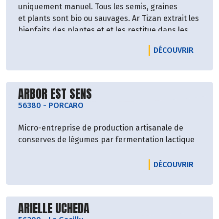
uniquement manuel. Tous les semis, graines
et plants sont bio ou sauvages. Ar Tizan extrait les
bienfaits des plantes et et les restitue dans les
tisanes, huiles et sirops qu'ils proposent.
LE PRO
DÉCOUVRIR
Découvrir le producteur
ARBOR EST SENS
56380
-
PORCARO
Micro-entreprise de production artisanale de
conserves de légumes par fermentation lactique
LE PRO
DÉCOUVRIR
Découvrir le producteur
ARIELLE UCHEDA