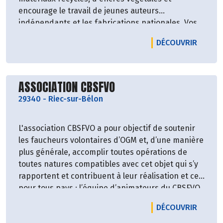
encourage le travail de jeunes auteurs
indépendants et les fabrications nationales. Vos
achats serviront à financer de nouveaux jeux
LE PR
DÉCOUVRIR
écologiques et solidaires destinés à sensibiliser
les enfants et les adultes à la protection de notre
environnement. Arplay crée également des jeux
Découvrir le producteur
personnalisés servant de support de
ASSOCIATION CBSFVO
communication pour les associations, les
29340
-
Riec-sur-Bélon
entreprises et les particuliers sur les thèmes du
recyclage, de la mobilité et du développement
L'association CBSFVO a pour objectif de soutenir
durable.
les faucheurs volontaires d’OGM et, d’une manière
plus générale, accomplir toutes opérations de
toutes natures compatibles avec cet objet qui s’y
rapportent et contribuent à leur réalisation et ce,
pour tous pays ; l’équipe d’animateurs du CBSFVO
peut proposer et décider de soutenir
LE PRO
DÉCOUVRIR
financièrement des actions qui favorisent la