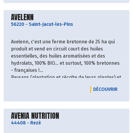
pratique d’une agriculture respectueuse des
milieux naturels.
Découvrir le producteur
AVELENN
56220
-
Saint-Jacut-les-Pins
Avelenn, c'est une ferme bretonne de 25 ha qui
produit et vend en circuit court des huiles
essentielles, des huiles aromatisées et des
hydrolats, 100% BIO... et surtout, 100% bretonnes
- françaises !
Paysans (plantation et récolte de leurs plantes) et
distillateurs (transformation et distillation des
LE PRO
DÉCOUVRIR
plantes), Avelenn propose des huiles essentielles,
huiles aromatisées... locale et de qualité. Plus de
trente plantes aromatiques différentes poussent
Découvrir le producteur
sur une dizaine d'hectares, une gamme de 25
AVENIA NUTRITION
huiles essentielles et 18 hydrolats.
44408
-
Rezé