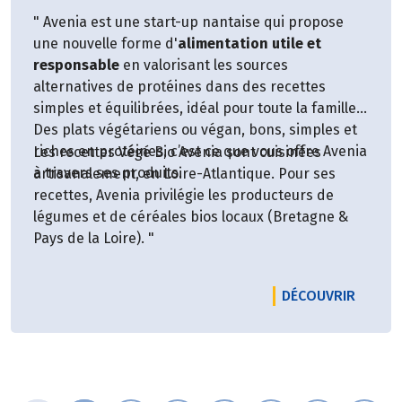
" Avenia est une start-up nantaise qui propose
une nouvelle forme d'
alimentation utile et
responsable
en valorisant les sources
alternatives de protéines dans des recettes
simples et équilibrées, idéal pour toute la famille.
Des plats végétariens ou végan, bons, simples et
riches en protéines, c’est ce que vous offre Avenia
Les recettes Végé Bio Avenia sont cuisinées
à travers ses produits.
artisanalement, en Loire-Atlantique. Pour ses
recettes, Avenia privilégie les producteurs de
légumes et de céréales bios locaux (Bretagne &
Pays de la Loire). "
LE PRO
DÉCOUVRIR