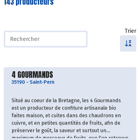
143 producteurs
Trier
Découvrir le producteur
4 GOURMANDS
35190
-
Saint-Pern
Situé au coeur de la Bretagne, les 4 Gourmands
est un producteur de confiture artisanale bio
faites maison, et cuites dans des chaudrons en
cuivre, et en petites quantités de fruits, afin de
préserver le goût, la saveur et surtout un
maximum de morceaux de fruits, que l'on retrouve