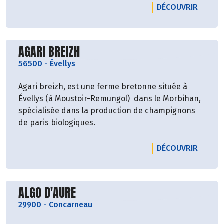
LE PR
DÉCOUVRIR
Découvrir le producteur
AGARI BREIZH
56500
-
Évellys
Agari breizh, est une ferme bretonne située à
Évellys (à Moustoir-Remungol) dans le Morbihan,
spécialisée dans la production de champignons
de paris biologiques.
LE PRO
DÉCOUVRIR
Découvrir le producteur
ALGO D'AURE
29900
-
Concarneau