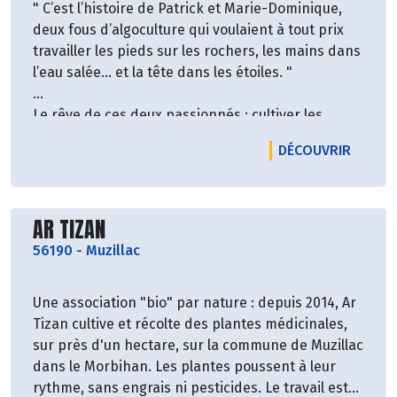
" C’est l’histoire de Patrick et Marie-Dominique,
Concernant qualité des produits Altho c'est
deux fous d’algoculture qui voulaient à tout prix
pommes de terre, Huile de tournesol, Sel de
travailler les pieds sur les rochers, les mains dans
Guérande, assaisonnements aromatiques et…c’est
l’eau salée… et la tête dans les étoiles. "
tout ! Proposer des saveurs justes, authentiques,
naturelles… telle est leur vocation !
Le rêve de ces deux passionnés : cultiver les
En s’engageant durablement aux côtés des
algues pour en faire des forêts sous-marines,
agriculteurs partenaires, Altho sécurise ses
LE PR
DÉCOUVRIR
préserver la faune et la flore aquatique et
approvisionnements, offre une stabilité des prix
regarder la mer comme un jardin dans lequel les
contractualisés par récolte, apporte des conseils
algues enrichissent l’alimentation quotidienne de
en pratiques culturales ainsi que des outils clés en
Découvrir le producteur
tout un chacun.
AR TIZAN
main (plants, semis, traitements, irrigation,
Dur pari quand, en 1992, ils commencent à se
arrachage)."
56190
-
Muzillac
confronter aux réalités d’un marché relativement
hostile et quasi inexistant. Qu’à cela ne tienne, ils
Une association "bio" par nature : depuis 2014, Ar
décident alors de prendre le problème dans
Tizan cultive et récolte des plantes médicinales,
l’autre sens, et de créer leur propre marque
sur près d'un hectare, sur la commune de Muzillac
d’algues alimentaires : Marinoë est née !
dans le Morbihan. Les plantes poussent à leur
rythme, sans engrais ni pesticides. Le travail est