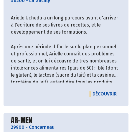
56200
-
La Gacilly
Arielle Ucheda a un long parcours avant d'arriver
à l'écriture de ses livres de recettes, et le
développement de ses formations.
Après une période difficile sur le plan personnel
et professionnel, Arielle connaît des problèmes
de santé, et on lui découvre de très nombreuses
intolérances alimentaires (plus de 50) : blé (dont
le gluten), le lactose (sucre du lait) et la caséine
(protéine du lait), autant dire tous les produits
laitiers, les pommes de terre, la tomate, l’olive (et
LE PRO
DÉCOUVRIR
l’huile d’olive), l’aubergine, les fraises, pommes,
bananes, abricots, le soja, le maïs (tous les
produits ou presque sans gluten vendus dans le
Découvrir le producteur
commerce sont à base de maïs ou de fécule de
AR-MEN
pomme de terre), le thé, les champignons, les
29900
-
Concarneau
amandes, noix, et bien d’autres encore. D'abord