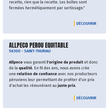
recette, rien que la recette. Les boîtes sont
fermées hermétiquement par sertissage."
LE PRO
DÉCOUVRIR
Découvrir le producteur
ALLPECO PEROU EQUITABLE
56300
-
SAINT-THURIAU
Allpeco
vous garanti
l'origine du produit
et donc
de la
qualité
. En fil des ans, nous avons crée
une
relation de confiance
avec nos producteurs
péruviens leur permettant de profiter d'un prix
d'achat les rémunérant au
juste prix
.
LE PRO
DÉCOUVRIR