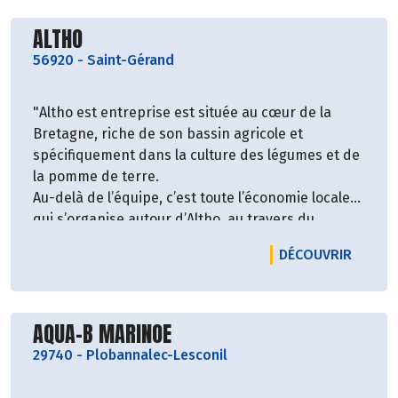
Découvrir le producteur
ALTHO
56920
-
Saint-Gérand
"Altho est entreprise est située au cœur de la
Bretagne, riche de son bassin agricole et
spécifiquement dans la culture des légumes et de
la pomme de terre.
Au-delà de l’équipe, c’est toute l’économie locale
qui s’organise autour d’Altho, au travers du
partenariat agricole réunissant plus de 250
LE PR
DÉCOUVRIR
agriculteurs de la région et pas moins de 200
entreprises bretonnes (fournisseurs ou
prestataires) qui travaillent chaque année avec
Découvrir le producteur
Altho.
AQUA-B MARINOE
Cette PME s’impose aujourd’hui comme une
29740
-
Plobannalec-Lesconil
véritable force économique au cœur de la
Bretagne.