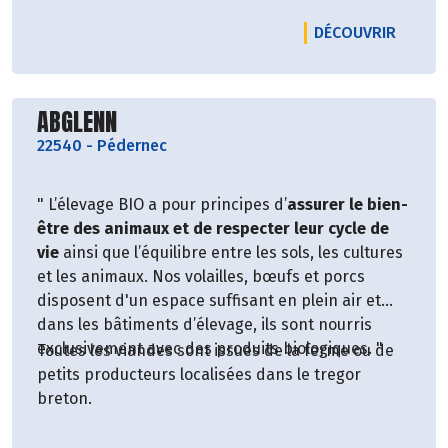
sur leurs tartines. Concoctées avec 63 ou 70% de
LE PR
DÉCOUVRIR
fruits bio on retrouve dans chaque bouchées,
toutes les exceptionnelles saveurs d'un fruit qui
se suffit à lui même pour nous régaler.
Découvrir le producteur
ABGLENN
22540
-
Pédernec
" L’élevage BIO a pour principes d’
assurer le bien-
être des animaux et de respecter leur cycle de
vie
ainsi que l’équilibre entre les sols, les cultures
et les animaux. Nos volailles, bœufs et porcs
disposent d'un espace suffisant en plein air et
dans les bâtiments d’élevage, ils sont nourris
exclusivement avec des produits biologiques. "
Toutes les viandes sont issues de la ferme ou de
petits producteurs localisées dans le tregor
breton.