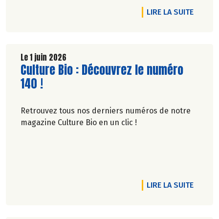
RTICLE RAPPORT EXTRA FINANCIER BIO GOLFE 2024-2025
DE L'A
LIRE LA SUITE
Le 1 juin 2026
Lire la suite de l'article
Culture Bio : Découvrez le numéro
140 !
Retrouvez tous nos derniers numéros de notre
magazine Culture Bio en un clic !
RTICLE SOUTENONS NOS PRODUCTEURS DE LAIT BIO
DE L'A
LIRE LA SUITE