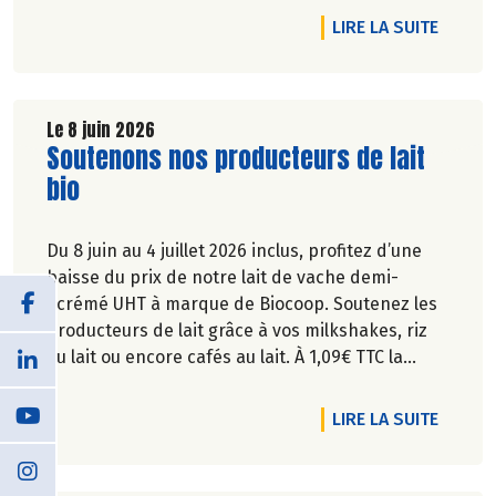
DE L'A
LIRE LA SUITE
Le 8 juin 2026
Lire la suite de l'article
Soutenons nos producteurs de lait
bio
Du 8 juin au 4 juillet 2026 inclus, profitez d’une
baisse du prix de notre lait de vache demi-
écrémé UHT à marque de Biocoop. Soutenez les
producteurs de lait grâce à vos milkshakes, riz
au lait ou encore cafés au lait. À 1,09€ TTC la
brique de lait d’1l, ça va en faire des crêpes !
DE L'A
LIRE LA SUITE