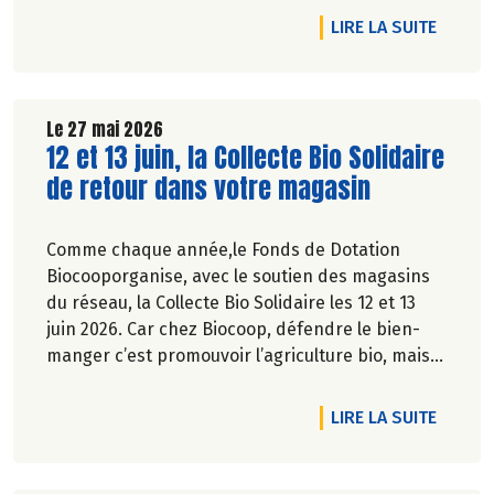
RTICLE NOTRE RADD 2025 EST SORTI !
DE L'A
LIRE LA SUITE
Le 27 mai 2026
Lire la suite de l'article
12 et 13 juin, la Collecte Bio Solidaire
de retour dans votre magasin
Comme chaque année,le Fonds de Dotation
Biocooporganise, avec le soutien des magasins
du réseau, la Collecte Bio Solidaire les 12 et 13
juin 2026. Car chez Biocoop, défendre le bien-
manger c’est promouvoir l’agriculture bio, mais
aussi faciliter l’accès à tous à une alimentation
bio de qualité.
RTICLE CULTURE BIO : DÉCOUVREZ LE NUMÉRO 140 !
DE L'A
LIRE LA SUITE