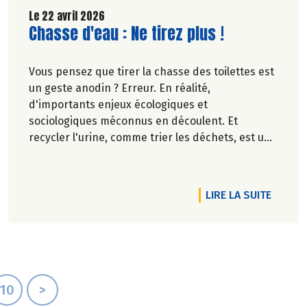
Le 22 avril 2026
Lire la suite de l'article
Chasse d'eau : Ne tirez plus !
Vous pensez que tirer la chasse des toilettes est
un geste anodin ? Erreur. En réalité,
d'importants enjeux écologiques et
sociologiques méconnus en découlent. Et
recycler l'urine, comme trier les déchets, est une
idée qui fait son chemin. Oups, ne tournez pas la
page, on vous explique le besoin.
RTICLE ELLES MANGENT DE LA BONNE HERBE ET ELLES AIMENT ÇA
DE L'AR
LIRE LA SUITE
Pascale Solana.
10
>