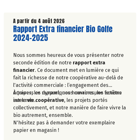
A partir du 4 août 2026
Lire la suite de l'article
Rapport Extra financier Bio Golfe
2024-2025
Nous sommes heureux de vous présenter notre
seconde édition de notre
rapport extra
financier
. Ce document met en lumière ce qui
fait la richesse de notre coopérative au-delà de
l'activité commerciale : l’engagement des
équipes, les dynamiques humaines, les actions
À travers ce rapport, nous ouvrons une fenêtre
internes…
sur la
vie coopérative
, les projets portés
collectivement, et notre manière de faire vivre la
bio autrement, ensemble.
N'hésitez pas à demander votre exemplaire
papier en magasin !