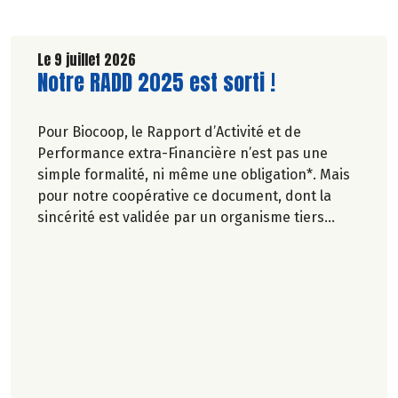
Le 9 juillet 2026
Lire la suite de l'article
Notre RADD 2025 est sorti !
Pour Biocoop, le Rapport d’Activité et de
Performance extra-Financière n’est pas une
simple formalité, ni même une obligation*. Mais
pour notre coopérative ce document, dont la
sincérité est validée par un organisme tiers
indépendant, est un acte de transparence vis-à-
vis de l'ensemble de nos parties prenantes
(Paysan.ne.s Associé.e.s, magasins...) et de nos
clients. Il contient un condensé des avancées
réalisées par Biocoop dans l’objectif de rendre
accessible et désirable une bio exigeante.