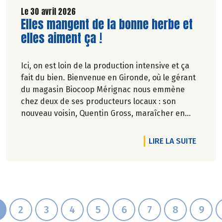
Le 30 avril 2026
Lire la suite de l'article
Elles mangent de la bonne herbe et
elles aiment ça !
Ici, on est loin de la production intensive et ça
fait du bien. Bienvenue en Gironde, où le gérant
du magasin Biocoop Mérignac nous emmène
chez deux de ses producteurs locaux : son
nouveau voisin, Quentin Gross, maraîcher en
ville, et l'incontournable ferme familiale des
Jarouilles en polyculture-élevage, près de
RTICLE FOIRE AUX BIÈRES BIO
DE L'A
LIRE LA SUITE
Libourne, où Uppercut le bouc nous accueille.
Deux modèles d'agriculture paysanne bien
campés dans leur terre. Allez, go !
Pascale Solana.
2
3
4
5
6
7
8
9