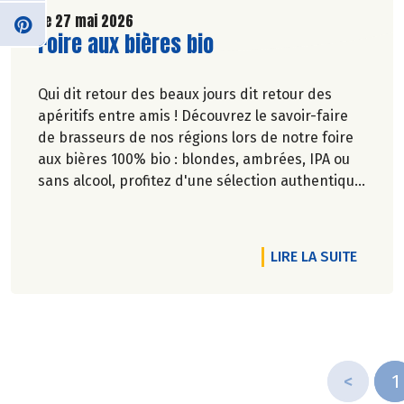
Le 27 mai 2026
Lire la suite de l'article
Foire aux bières bio
Qui dit retour des beaux jours dit retour des
apéritifs entre amis ! Découvrez le savoir-faire
de brasseurs de nos régions lors de notre foire
aux bières 100% bio : blondes, ambrées, IPA ou
sans alcool, profitez d'une sélection authentique
et engagée pour satisfaire toutes les envies.
DE L'A
LIRE LA SUITE
<
1