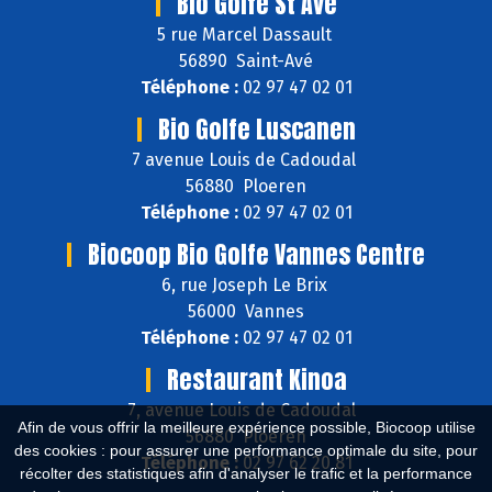
Bio Golfe St Ave
5 rue Marcel Dassault
56890 Saint-Avé
Téléphone :
02 97 47 02 01
Bio Golfe Luscanen
7 avenue Louis de Cadoudal
56880 Ploeren
Téléphone :
02 97 47 02 01
Biocoop Bio Golfe Vannes Centre
6, rue Joseph Le Brix
56000 Vannes
Téléphone :
02 97 47 02 01
Restaurant Kinoa
7, avenue Louis de Cadoudal
Afin de vous offrir la meilleure expérience possible, Biocoop utilise
56880 Ploeren
des cookies : pour assurer une performance optimale du site, pour
Téléphone :
02 97 62 20 81
récolter des statistiques afin d'analyser le trafic et la performance