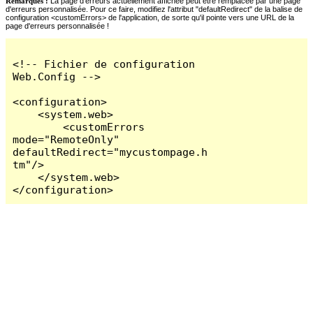
Remarques :
La page d'erreurs actuellement affichée peut être remplacée par une page
d'erreurs personnalisée. Pour ce faire, modifiez l'attribut "defaultRedirect" de la balise de
configuration <customErrors> de l'application, de sorte qu'il pointe vers une URL de la
page d'erreurs personnalisée !
<!-- Fichier de configuration 
Web.Config -->

<configuration>

    <system.web>

        <customErrors 
mode="RemoteOnly" 
defaultRedirect="mycustompage.h
tm"/>

    </system.web>

</configuration>