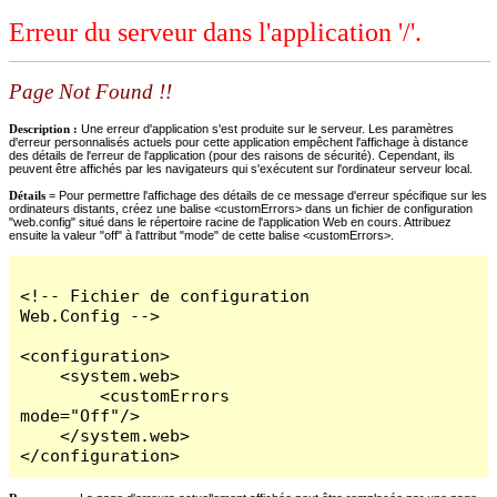
Erreur du serveur dans l'application '/'.
Page Not Found !!
Description :
Une erreur d'application s'est produite sur le serveur. Les paramètres
d'erreur personnalisés actuels pour cette application empêchent l'affichage à distance
des détails de l'erreur de l'application (pour des raisons de sécurité). Cependant, ils
peuvent être affichés par les navigateurs qui s'exécutent sur l'ordinateur serveur local.
Détails =
Pour permettre l'affichage des détails de ce message d'erreur spécifique sur les
ordinateurs distants, créez une balise <customErrors> dans un fichier de configuration
"web.config" situé dans le répertoire racine de l'application Web en cours. Attribuez
ensuite la valeur "off" à l'attribut "mode" de cette balise <customErrors>.
<!-- Fichier de configuration 
Web.Config -->

<configuration>

    <system.web>

        <customErrors 
mode="Off"/>

    </system.web>

</configuration>