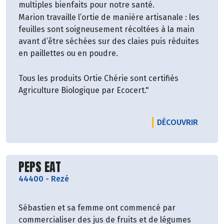
multiples bienfaits pour notre santé.
Marion travaille l’ortie de manière artisanale : les
feuilles sont soigneusement récoltées à la main
avant d’être séchées sur des claies puis réduites
en paillettes ou en poudre.
Tous les produits Ortie Chérie sont certifiés
Agriculture Biologique par Ecocert."
LE PRO
DÉCOUVRIR
Découvrir le producteur
PEPS EAT
44400
-
Rezé
Sébastien et sa femme ont commencé par
commercialiser des jus de fruits et de légumes