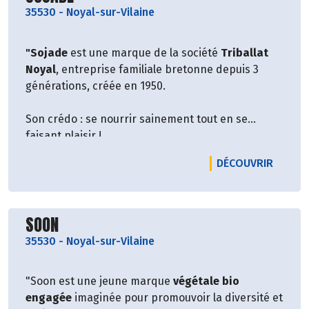
35530
-
Noyal-sur-Vilaine
"Sojade
est une marque de la société
Triballat
Noyal
, entreprise familiale bretonne depuis 3
générations, créée en 1950.
Son crédo : se nourrir sainement tout en se
faisant plaisir !
Sa conviction : remettre l’Homme et la Nature au
LE PRO
DÉCOUVRIR
centre de l’alimentation. C’est pourquoi
Triballat
Noyal
est investie dans
l’Agriculture
Biologique
depuis plus de 40 ans.
Découvrir le producteur
SOON
Entourée de femmes et d’hommes engagés et
35530
-
Noyal-sur-Vilaine
passionnés, Triballat Noyal crée la
marque
Sojade
en 2002 et élargit sa gamme au fil
"Soon est une jeune marque
végétale bio
du temps.
engagée
imaginée pour promouvoir la diversité et
Sojade
, un monde infini de gourmandises