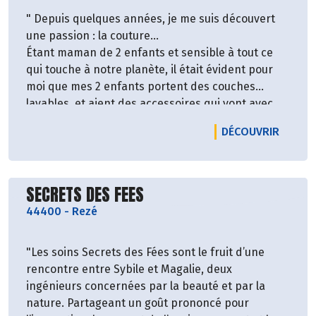
" Depuis quelques années, je me suis découvert
une passion : la couture…
Étant maman de 2 enfants et sensible à tout ce
qui touche à notre planète, il était évident pour
moi que mes 2 enfants portent des couches
lavables, et aient des accessoires qui vont avec
comme les lingettes lavables, les sacs pour
LE PR
DÉCOUVRIR
couches…
Bien-évidemment, tout le monde à la maison était
mis à contribution comme les serviettes
Découvrir le producteur
hygiéniques lavables pour ma part, ainsi que les
SECRETS DES FEES
lingettes démaquillantes, en passant par le linge
44400
-
Rezé
de maison.
Mes gammes se sont déclinées en divers produits
"Les soins Secrets des Fées sont le fruit d’une
pour toute la famille que vous pourrez facilement
rencontre entre Sybile et Magalie, deux
retrouver sur ce site.
ingénieurs concernées par la beauté et par la
Petit-à-petit, je me suis dirigée aussi vers les
nature. Partageant un goût prononcé pour
modèles adultes (couches lavables, body,