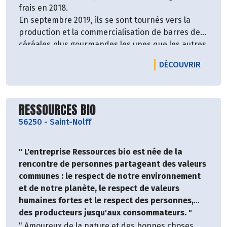
frais en 2018.
En septembre 2019, ils se sont tournés vers la
production et la commercialisation de barres de
céréales plus gourmandes les unes que les autres
!
LE PRO
DÉCOUVRIR
Idéales pour les sportifs mais pas uniquement !
Ces barres vous donneront l'énergie qu'il faut
pour une journée bien remplie !
Découvrir le producteur
Un défi osé, qui porte ses fruits !
RESSOURCES BIO
56250
-
Saint-Nolff
" L'entreprise Ressources bio est née de la
rencontre de personnes partageant des valeurs
communes : le respect de notre environnement
et de notre planète, le respect de valeurs
humaines fortes et le respect des personnes,
des producteurs jusqu'aux consommateurs. "
" Amoureux de la nature et des bonnes choses,