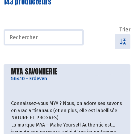
143 producteurs
Trier
Découvrir le producteur
MYA SAVONNERIE
56410
-
Erdeven
Connaissez-vous MYA ? Nous, on adore ses savons
en vrac artisanaux (et en plus, elle est labellisée
NATURE ET PROGRES).
La marque MYA – Make Yourself Authentic est
issue de son parcours, celui d’une jeune femme