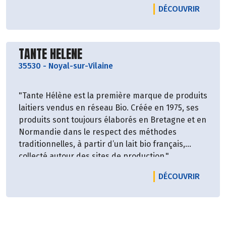
LE PRO
DÉCOUVRIR
On retrouve plusieurs Hydrolats dans les Bio Golfe
comme : hydrolat achillée millefeuille, hydrolat
basilic sacré, hydrolat bleuet, hydrolat
calendula...
Découvrir le producteur
TANTE HELENE
35530
-
Noyal-sur-Vilaine
"Tante Hélène est la première marque de produits
laitiers vendus en réseau Bio. Créée en 1975, ses
produits sont toujours élaborés en Bretagne et en
Normandie dans le respect des méthodes
traditionnelles, à partir d’un lait bio français,
collecté autour des sites de production."
LE PRO
DÉCOUVRIR