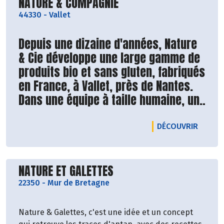
Découvrir le producteur
NATURE & COMPAGNIE
desserts, les préparations salées, les aides
44330
-
Vallet
culinaires et enfin les céréales infantiles !
Depuis une dizaine d'années, Nature
& Cie développe une large gamme de
produits bio et sans gluten, fabriqués
en France, à Vallet, près de Nantes.
Dans une équipe à taille humaine, une
grande partie du processus est faite
à la main ; ainsi chaque employé est
LE PRO
DÉCOUVRIR
important pour participer à
l'élaboration des produits innovants
et de grande qualité.
Découvrir le producteur
NATURE ET GALETTES
22350
-
Mur de Bretagne
Nature & Galettes, c'est une idée et un concept