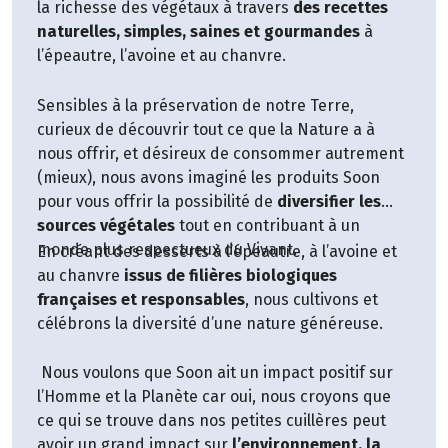
la richesse des végétaux à travers
des recettes
végétales
naturelles, simples, saines et gourmandes
à
l’épeautre, l’avoine et au chanvre.
A base de soja, de riz et de chanvre,
Sojade
offre
plus de 40 produits végétaux de fabrication
Sensibles à la préservation de notre Terre,
française pour enchanter vos papilles à chaque
curieux de découvrir tout ce que la Nature a à
bouchée !"
nous offrir, et désireux de consommer autrement
(mieux), nous avons imaginé les produits Soon
pour vous offrir la possibilité de
diversifier les
sources végétales
tout en contribuant à un
monde plus respectueux du Vivant.
En créant des desserts à l’épeautre, à l’avoine et
au chanvre
issus de filières biologiques
françaises et responsables
, nous cultivons et
célébrons la diversité d’une nature généreuse.
Nous voulons que Soon ait un impact positif sur
l’Homme et la Planète car oui, nous croyons que
ce qui se trouve dans nos petites cuillères peut
avoir un grand impact sur
l’environnement, la