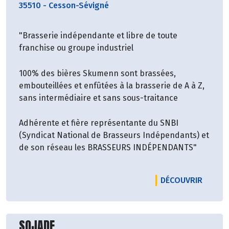
font une fleur à votre beauté en un clin d’œil."
35510
-
Cesson-Sévigné
et discret, il vous suit partout, à la maison, en
voyage…
"Brasserie indépendante et libre de toute
Pour l’écologie : Des emballages réduits, pas de
franchise ou groupe industriel
transport d’eau, une empreinte carbone ultra
light…
100% des bières Skumenn sont brassées,
Parce qu’ils sont pratiques. La préparation est
embouteillées et enfûtées à la brasserie de A à Z,
rapide : Un bol, un sachet, un peu d’eau et le
sans intermédiaire et sans sous-traitance
tour est joué !
Adhérente et fière représentante du SNBI
Parce qu’ils ont la mention Slow Cosmétique,
(Syndicat National de Brasseurs Indépendants) et
qui met en valeur les formules saines, éthiques
de son réseau les BRASSEURS INDÉPENDANTS"
et un marketing raisonnable !
LE PR
DÉCOUVRIR
Découvrir le producteur
SOJADE