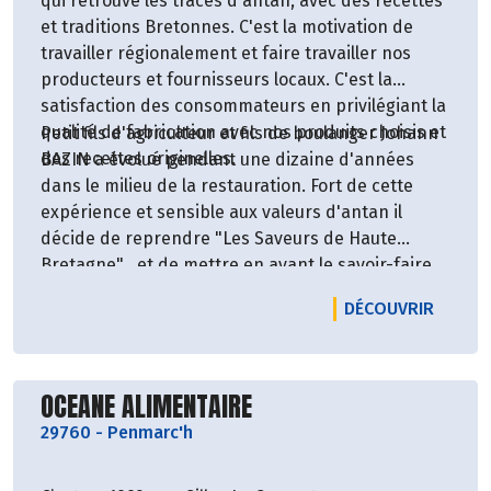
qui retrouve les traces d'antan, avec des recettes
et traditions Bretonnes. C'est la motivation de
travailler régionalement et faire travailler nos
producteurs et fournisseurs locaux. C'est la
satisfaction des consommateurs en privilégiant la
qualité de fabrication avec nos produits choisis et
Petit fils d'agriculteur et fils de boulanger Johann
des recettes originelles.
BAZIN a évolué pendant une dizaine d'années
dans le milieu de la restauration. Fort de cette
expérience et sensible aux valeurs d'antan il
décide de reprendre "Les Saveurs de Haute
Bretagne" et de mettre en avant le savoir-faire
régional.
LE PRO
DÉCOUVRIR
Découvrir le producteur
OCEANE ALIMENTAIRE
29760
-
Penmarc'h