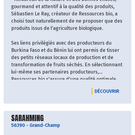
gourmand et attentif à la qualité des produits,
Sébastien Le Ray, créateur de Ressources bio, a
choisi tout naturellement de ne proposer que des
produits issus de l'agriculture biologique.
Ses liens privilégiés avec des producteurs du
Burkina Faso et du Bénin lui ont permis de tisser
des petits réseaux locaux de production et de
transformation de fruits séchés. En sélectionnant
lui-même ses partenaires producteurs,
Ressources bio s'assure d'une qualité optimale
des fruits, que ce soit au niveau gustatif ou au
LE PR
DÉCOUVRIR
niveau nutritionnel. Par son accompagnement
technique et administratif, Ressources bio a
accompagné ses partenaires dans leur démarche
Découvrir le producteur
de certification "agriculture biologique" selon le
SARAHMING
cahier des charges exigeant d'Ecocert. "
56390
-
Grand-Champ