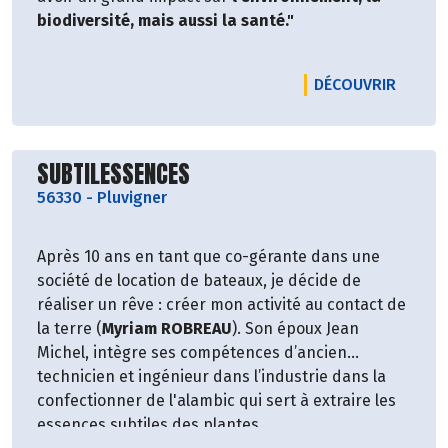
biodiversité, mais aussi la santé."
LE PR
DÉCOUVRIR
Découvrir le producteur
SUBTILESSENCES
56330
-
Pluvigner
Après 10 ans en tant que co-gérante dans une
société de location de bateaux, je décide de
réaliser un rêve : créer mon activité au contact de
la terre (
Myriam ROBREAU
). Son époux Jean
Michel, intègre ses compétences d’ancien
technicien et ingénieur dans l’industrie dans la
confectionner de l'alambic qui sert à extraire les
essences subtiles des plantes.