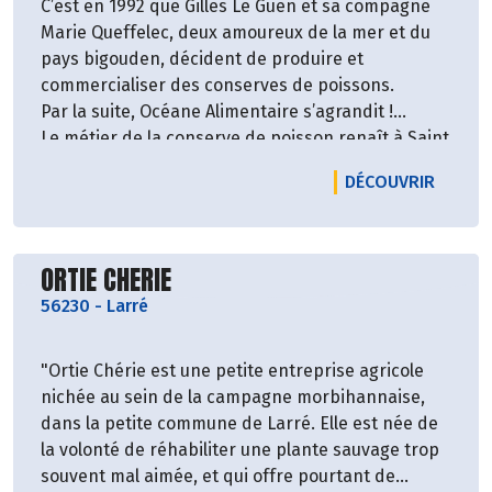
C’est en 1992 que Gilles Le Guen et sa compagne
Marie Queffelec, deux amoureux de la mer et du
pays bigouden, décident de produire et
commercialiser des conserves de poissons.
Par la suite, Océane Alimentaire s’agrandit !
Le métier de la conserve de poisson renaît à Saint
Guénolé six ans après sa disparition.
LE PRO
DÉCOUVRIR
Océane Alimentaire est une conserverie ayant des
valeurs fortes concernant la non-utilisation du
traitement chimique, située à 150 km de nos
Découvrir le producteur
magasins !
ORTIE CHERIE
56230
-
Larré
Les produits de Océane Alimentaire : rillettes de
poisson (sardines, maquereaux), soupes de
"Ortie Chérie est une petite entreprise agricole
poissons !
nichée au sein de la campagne morbihannaise,
dans la petite commune de Larré. Elle est née de
la volonté de réhabiliter une plante sauvage trop
souvent mal aimée, et qui offre pourtant de