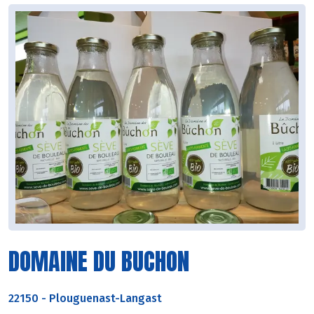
DOMAINE DU BUCHON
22150
-
Plouguenast-Langast