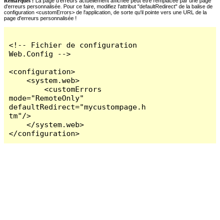
Remarques :
La page d'erreurs actuellement affichée peut être remplacée par une page
d'erreurs personnalisée. Pour ce faire, modifiez l'attribut "defaultRedirect" de la balise de
configuration <customErrors> de l'application, de sorte qu'il pointe vers une URL de la
page d'erreurs personnalisée !
<!-- Fichier de configuration 
Web.Config -->

<configuration>

    <system.web>

        <customErrors 
mode="RemoteOnly" 
defaultRedirect="mycustompage.h
tm"/>

    </system.web>

</configuration>