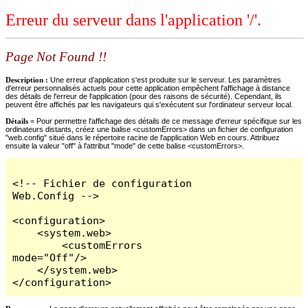
Erreur du serveur dans l'application '/'.
Page Not Found !!
Description :
Une erreur d'application s'est produite sur le serveur. Les paramètres
d'erreur personnalisés actuels pour cette application empêchent l'affichage à distance
des détails de l'erreur de l'application (pour des raisons de sécurité). Cependant, ils
peuvent être affichés par les navigateurs qui s'exécutent sur l'ordinateur serveur local.
Détails =
Pour permettre l'affichage des détails de ce message d'erreur spécifique sur les
ordinateurs distants, créez une balise <customErrors> dans un fichier de configuration
"web.config" situé dans le répertoire racine de l'application Web en cours. Attribuez
ensuite la valeur "off" à l'attribut "mode" de cette balise <customErrors>.
<!-- Fichier de configuration 
Web.Config -->

<configuration>

    <system.web>

        <customErrors 
mode="Off"/>

    </system.web>

</configuration>