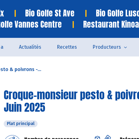
ix
Bio Golfe St Ave
Bio Golfe Lu
Golfe Vannes Centre
Restaurant Kinoa
da
Actualités
Recettes
Producteurs
to & poivrons -...
Croque-monsieur pesto & poivro
Juin 2025
Plat principal