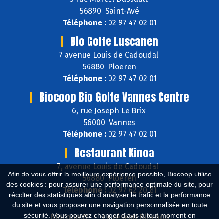
56890 Saint-Avé
Téléphone :
02 97 47 02 01
Bio Golfe Luscanen
7 avenue Louis de Cadoudal
56880 Ploeren
Téléphone :
02 97 47 02 01
Biocoop Bio Golfe Vannes Centre
6, rue Joseph Le Brix
56000 Vannes
Téléphone :
02 97 47 02 01
Restaurant Kinoa
7, avenue Louis de Cadoudal
Afin de vous offrir la meilleure expérience possible, Biocoop utilise
56880 Ploeren
des cookies : pour assurer une performance optimale du site, pour
Téléphone :
02 97 62 20 81
récolter des statistiques afin d'analyser le trafic et la performance
du site et vous proposer une navigation personnalisée en toute
sécurité. Vous pouvez changer d'avis à tout moment en
Biocoop.fr
Le réseau Biocoop