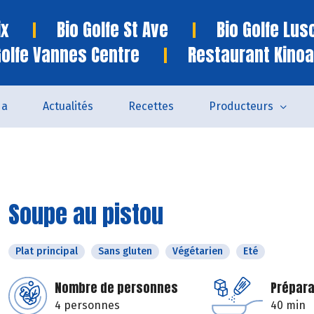
ix
Bio Golfe St Ave
Bio Golfe Lu
Golfe Vannes Centre
Restaurant Kinoa
da
Actualités
Recettes
Producteurs
Soupe au pistou
Plat principal
Sans gluten
Végétarien
Eté
Nombre de personnes
Prépara
4 personnes
40 min