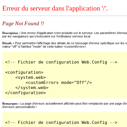
Erreur du serveur dans l'application '/'.
Page Not Found !!
Description :
Une erreur d'application s'est produite sur le serveur. Les paramètres d'erreur
par les navigateurs qui s'exécutent sur l'ordinateur serveur local.
Détails =
Pour permettre l'affichage des détails de ce message d'erreur spécifique sur les o
valeur "off" à l'attribut "mode" de cette balise <customErrors>.
<!-- Fichier de configuration Web.Config -->

<configuration>

    <system.web>

        <customErrors mode="Off"/>

    </system.web>

</configuration>
Remarques :
La page d'erreurs actuellement affichée peut être remplacée par une page d'erre
d'erreurs personnalisée !
<!-- Fichier de configuration Web.Config -->
