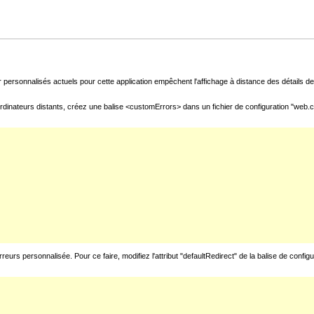
 personnalisés actuels pour cette application empêchent l'affichage à distance des détails de 
rdinateurs distants, créez une balise <customErrors> dans un fichier de configuration "web.con
urs personnalisée. Pour ce faire, modifiez l'attribut "defaultRedirect" de la balise de config