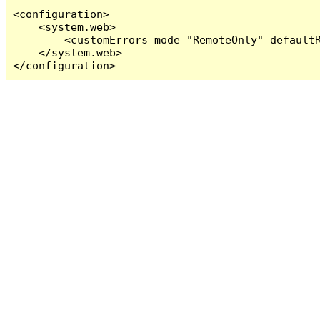
<configuration>

    <system.web>

        <customErrors mode="RemoteOnly" defaultR
    </system.web>

</configuration>