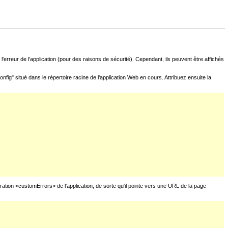
l'erreur de l'application (pour des raisons de sécurité). Cependant, ils peuvent être affichés
fig" situé dans le répertoire racine de l'application Web en cours. Attribuez ensuite la
uration <customErrors> de l'application, de sorte qu'il pointe vers une URL de la page