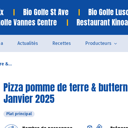
ix
Bio Golfe St Ave
Bio Golfe Lu
Golfe Vannes Centre
Restaurant Kinoa
da
Actualités
Recettes
Producteurs
e &...
Pizza pomme de terre & buttern
Janvier 2025
Plat principal