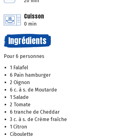
20 min
Cuisson
0 min
Ingrédients
Pour 6 personnes
1 Falafel
6 Pain hamburger
2 Oignon
6 c. à s. de Moutarde
1 Salade
2 Tomate
6 tranche de Cheddar
3 c. à s. de Crème fraîche
1 Citron
Ciboulette