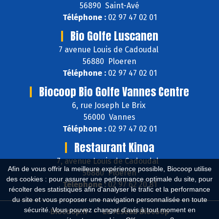
56890 Saint-Avé
Téléphone :
02 97 47 02 01
Bio Golfe Luscanen
7 avenue Louis de Cadoudal
56880 Ploeren
Téléphone :
02 97 47 02 01
Biocoop Bio Golfe Vannes Centre
6, rue Joseph Le Brix
56000 Vannes
Téléphone :
02 97 47 02 01
Restaurant Kinoa
7, avenue Louis de Cadoudal
Afin de vous offrir la meilleure expérience possible, Biocoop utilise
56880 Ploeren
des cookies : pour assurer une performance optimale du site, pour
Téléphone :
02 97 62 20 81
récolter des statistiques afin d'analyser le trafic et la performance
du site et vous proposer une navigation personnalisée en toute
sécurité. Vous pouvez changer d'avis à tout moment en
Biocoop.fr
Le réseau Biocoop