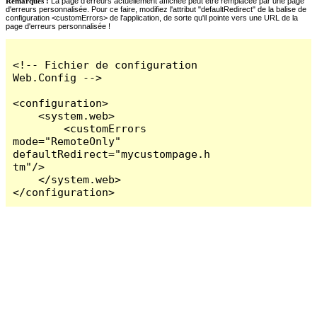
Remarques :
La page d'erreurs actuellement affichée peut être remplacée par une page
d'erreurs personnalisée. Pour ce faire, modifiez l'attribut "defaultRedirect" de la balise de
configuration <customErrors> de l'application, de sorte qu'il pointe vers une URL de la
page d'erreurs personnalisée !
<!-- Fichier de configuration 
Web.Config -->

<configuration>

    <system.web>

        <customErrors 
mode="RemoteOnly" 
defaultRedirect="mycustompage.h
tm"/>

    </system.web>

</configuration>