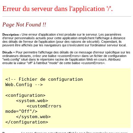
Erreur du serveur dans l'application '/'.
Page Not Found !!
Description :
Une erreur d'application s'est produite sur le serveur. Les paramètres
d'erreur personnalisés actuels pour cette application empêchent l'affichage à distance
des détails de l'erreur de l'application (pour des raisons de sécurité). Cependant, ils
peuvent être affichés par les navigateurs qui s'exécutent sur l'ordinateur serveur local.
Détails =
Pour permettre l'affichage des détails de ce message d'erreur spécifique sur les
ordinateurs distants, créez une balise <customErrors> dans un fichier de configuration
"web.config" situé dans le répertoire racine de l'application Web en cours. Attribuez
ensuite la valeur "off" à l'attribut "mode" de cette balise <customErrors>.
<!-- Fichier de configuration 
Web.Config -->

<configuration>

    <system.web>

        <customErrors 
mode="Off"/>

    </system.web>

</configuration>