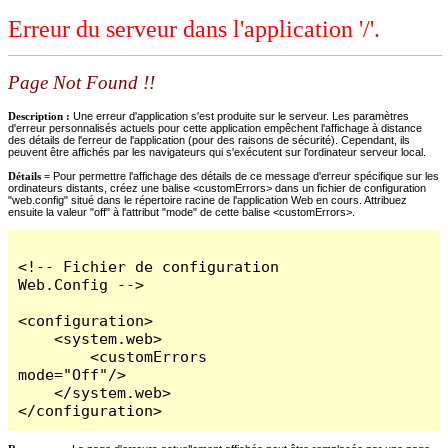
Erreur du serveur dans l'application '/'.
Page Not Found !!
Description :
Une erreur d'application s'est produite sur le serveur. Les paramètres
d'erreur personnalisés actuels pour cette application empêchent l'affichage à distance
des détails de l'erreur de l'application (pour des raisons de sécurité). Cependant, ils
peuvent être affichés par les navigateurs qui s'exécutent sur l'ordinateur serveur local.
Détails =
Pour permettre l'affichage des détails de ce message d'erreur spécifique sur les
ordinateurs distants, créez une balise <customErrors> dans un fichier de configuration
"web.config" situé dans le répertoire racine de l'application Web en cours. Attribuez
ensuite la valeur "off" à l'attribut "mode" de cette balise <customErrors>.
<!-- Fichier de configuration 
Web.Config -->

<configuration>

    <system.web>

        <customErrors 
mode="Off"/>

    </system.web>

</configuration>