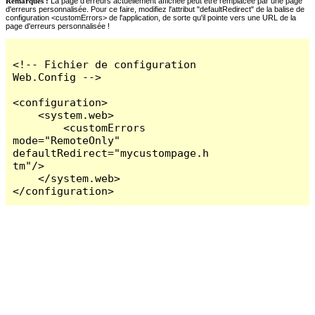
Remarques :
La page d'erreurs actuellement affichée peut être remplacée par une page
d'erreurs personnalisée. Pour ce faire, modifiez l'attribut "defaultRedirect" de la balise de
configuration <customErrors> de l'application, de sorte qu'il pointe vers une URL de la
page d'erreurs personnalisée !
<!-- Fichier de configuration 
Web.Config -->

<configuration>

    <system.web>

        <customErrors 
mode="RemoteOnly" 
defaultRedirect="mycustompage.h
tm"/>

    </system.web>

</configuration>