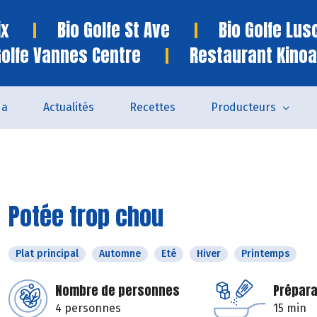
ix
Bio Golfe St Ave
Bio Golfe Lu
Golfe Vannes Centre
Restaurant Kinoa
da
Actualités
Recettes
Producteurs
Potée trop chou
Plat principal
Automne
Eté
Hiver
Printemps
Nombre de personnes
Prépara
4 personnes
15 min