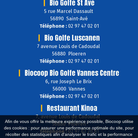
Bio Golfe St Ave
5 rue Marcel Dassault
56890 Saint-Avé
Téléphone :
02 97 47 02 01
Bio Golfe Luscanen
7 avenue Louis de Cadoudal
56880 Ploeren
Téléphone :
02 97 47 02 01
Biocoop Bio Golfe Vannes Centre
6, rue Joseph Le Brix
56000 Vannes
Téléphone :
02 97 47 02 01
Restaurant Kinoa
7, avenue Louis de Cadoudal
Afin de vous offrir la meilleure expérience possible, Biocoop utilise
56880 Ploeren
des cookies : pour assurer une performance optimale du site, pour
Téléphone :
02 97 62 20 81
récolter des statistiques afin d'analyser le trafic et la performance