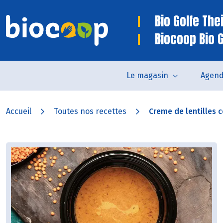
Bio Golfe The
Biocoop Bio 
Le magasin
Agen
Accueil
Toutes nos recettes
Creme de lentilles co