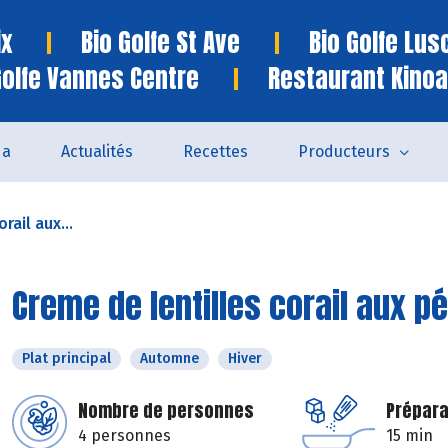
ix
Bio Golfe St Ave
Bio Golfe Lu
Golfe Vannes Centre
Restaurant Kinoa
da
Actualités
Recettes
Producteurs
rail aux...
Creme de lentilles corail aux p
Plat principal
Automne
Hiver
Nombre de personnes
Prépara
4 personnes
15 min