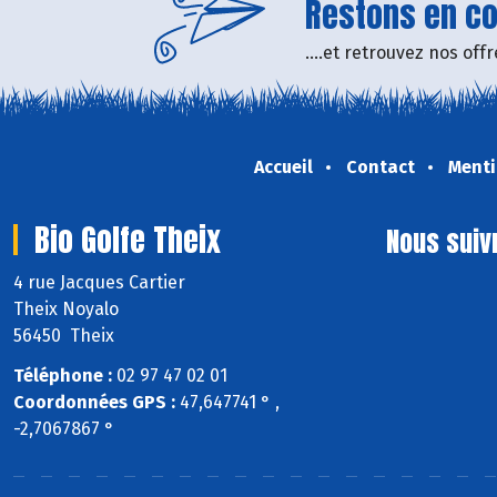
Restons en con
....et retrouvez nos of
Accueil
Contact
Menti
Bio Golfe Theix
Nous suiv
4 rue Jacques Cartier
Theix Noyalo
56450 Theix
Téléphone :
02 97 47 02 01
Coordonnées GPS :
47,647741 ° ,
-2,7067867 °