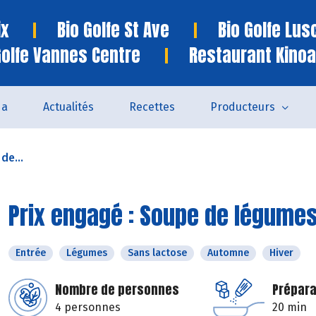
ix
Bio Golfe St Ave
Bio Golfe Lu
Golfe Vannes Centre
Restaurant Kinoa
da
Actualités
Recettes
Producteurs
de...
Prix engagé : Soupe de légumes
Entrée
Légumes
Sans lactose
Automne
Hiver
Nombre de personnes
Prépara
4 personnes
20 min