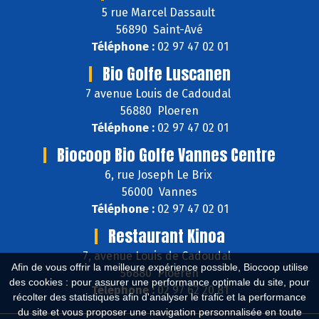
5 rue Marcel Dassault
56890 Saint-Avé
Téléphone :
02 97 47 02 01
Bio Golfe Luscanen
7 avenue Louis de Cadoudal
56880 Ploeren
Téléphone :
02 97 47 02 01
Biocoop Bio Golfe Vannes Centre
6, rue Joseph Le Brix
56000 Vannes
Téléphone :
02 97 47 02 01
Restaurant Kinoa
7, avenue Louis de Cadoudal
Afin de vous offrir la meilleure expérience possible, Biocoop utilise
56880 Ploeren
des cookies : pour assurer une performance optimale du site, pour
Téléphone :
02 97 62 20 81
récolter des statistiques afin d'analyser le trafic et la performance
du site et vous proposer une navigation personnalisée en toute