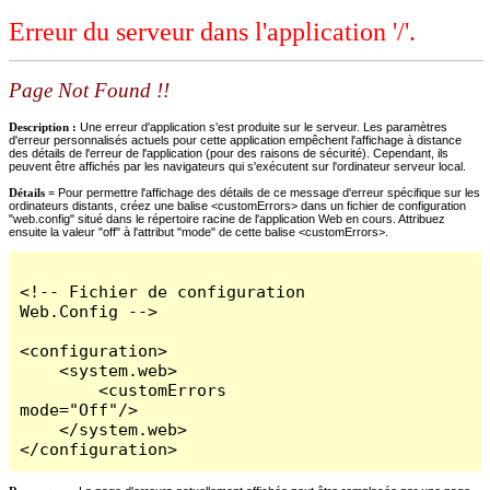
Erreur du serveur dans l'application '/'.
Page Not Found !!
Description :
Une erreur d'application s'est produite sur le serveur. Les paramètres
d'erreur personnalisés actuels pour cette application empêchent l'affichage à distance
des détails de l'erreur de l'application (pour des raisons de sécurité). Cependant, ils
peuvent être affichés par les navigateurs qui s'exécutent sur l'ordinateur serveur local.
Détails =
Pour permettre l'affichage des détails de ce message d'erreur spécifique sur les
ordinateurs distants, créez une balise <customErrors> dans un fichier de configuration
"web.config" situé dans le répertoire racine de l'application Web en cours. Attribuez
ensuite la valeur "off" à l'attribut "mode" de cette balise <customErrors>.
<!-- Fichier de configuration 
Web.Config -->

<configuration>

    <system.web>

        <customErrors 
mode="Off"/>

    </system.web>

</configuration>