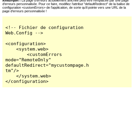
Remarques :
La page d'erreurs actuellement affichée peut être remplacée par une page
d'erreurs personnalisée. Pour ce faire, modifiez l'attribut "defaultRedirect" de la balise de
configuration <customErrors> de l'application, de sorte qu'il pointe vers une URL de la
page d'erreurs personnalisée !
<!-- Fichier de configuration 
Web.Config -->

<configuration>

    <system.web>

        <customErrors 
mode="RemoteOnly" 
defaultRedirect="mycustompage.h
tm"/>

    </system.web>

</configuration>