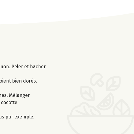
gnon. Peler et hacher
soient bien dorés.
iches. Mélanger
 cocotte.
us par exemple.