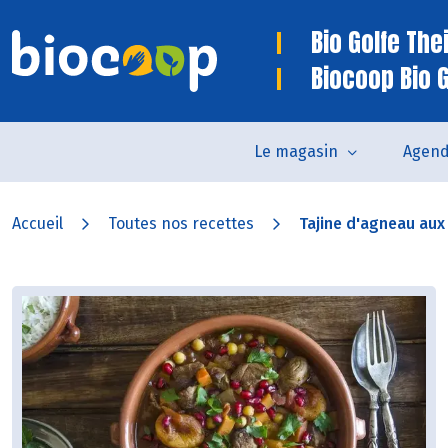
Bio Golfe The
Biocoop Bio 
Le magasin
Agen
Accueil
Toutes nos recettes
Tajine d'agneau aux 