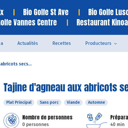
ix
Bio Golfe St Ave
Bio Golfe Lu
Golfe Vannes Centre
Restaurant Kinoa
da
Actualités
Recettes
Producteurs
abricots secs...
Tajine d'agneau aux abricots s
Plat Principal
Sans porc
Viande
Automne
Nombre de personnes
Prépara
0 personnes
40 min