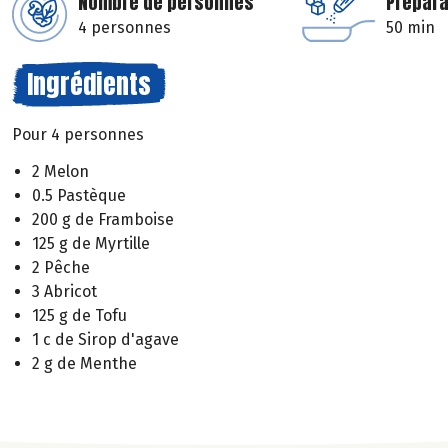
Nombre de personnes
Prépara
4 personnes
50 min
Ingrédients
Pour 4 personnes
2 Melon
0.5 Pastèque
200 g de Framboise
125 g de Myrtille
2 Pêche
3 Abricot
125 g de Tofu
1 c de Sirop d'agave
2 g de Menthe