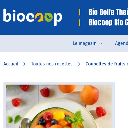
Bio Golfe The
Biocoop Bio 
Le magasin
Agen
Accueil
Toutes nos recettes
Coupelles de fruits 