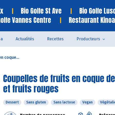
ix
Bio Golfe St Ave
Bio Golfe Lu
Golfe Vannes Centre
Restaurant Kinoa
da
Actualités
Recettes
Producteurs
en coque...
Coupelles de fruits en coque de
et fruits rouges
Dessert
Sans gluten
Sans lactose
Vegan
Végétali