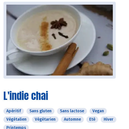
L'indie chai
Apéritif
Sans gluten
Sans lactose
Vegan
Végétalien
Végétarien
Automne
Eté
Hiver
Printemps