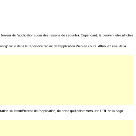
l'erreur de l'application (pour des raisons de sécurité). Cependant, ils peuvent être affichés
fig" situé dans le répertoire racine de l'application Web en cours. Attribuez ensuite la
uration <customErrors> de l'application, de sorte qu'il pointe vers une URL de la page