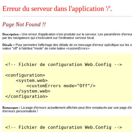
Erreur du serveur dans l'application '/'.
Page Not Found !!
Description :
Une erreur d'application s'est produite sur le serveur. Les paramètres d'erreur
par les navigateurs qui s'exécutent sur l'ordinateur serveur local.
Détails =
Pour permettre l'affichage des détails de ce message d'erreur spécifique sur les o
valeur "off" à l'attribut "mode" de cette balise <customErrors>.
<!-- Fichier de configuration Web.Config -->

<configuration>

    <system.web>

        <customErrors mode="Off"/>

    </system.web>

</configuration>
Remarques :
La page d'erreurs actuellement affichée peut être remplacée par une page d'erre
d'erreurs personnalisée !
<!-- Fichier de configuration Web.Config -->
