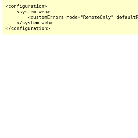
<configuration>

    <system.web>

        <customErrors mode="RemoteOnly" defaultR
    </system.web>

</configuration>