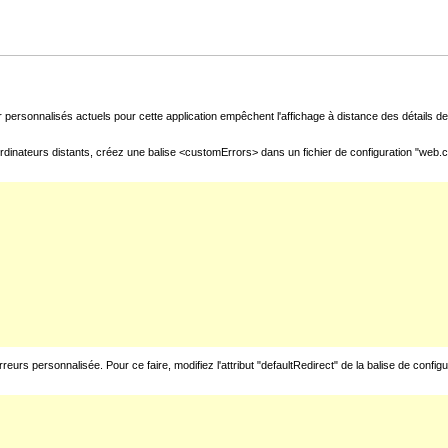
 personnalisés actuels pour cette application empêchent l'affichage à distance des détails de 
rdinateurs distants, créez une balise <customErrors> dans un fichier de configuration "web.con
urs personnalisée. Pour ce faire, modifiez l'attribut "defaultRedirect" de la balise de config