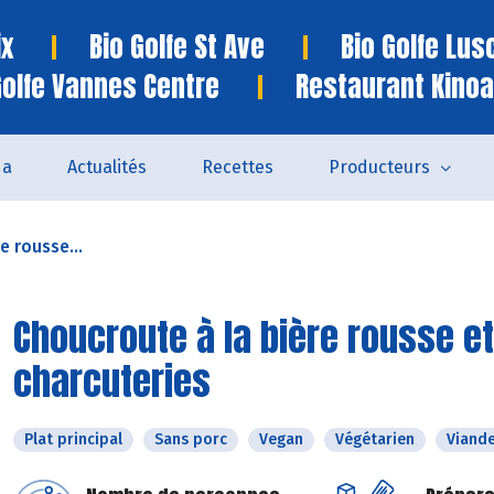
ix
Bio Golfe St Ave
Bio Golfe Lu
Golfe Vannes Centre
Restaurant Kinoa
da
Actualités
Recettes
Producteurs
e rousse...
Choucroute à la bière rousse e
charcuteries
Plat principal
Sans porc
Vegan
Végétarien
Viand