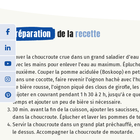
Préparation
de la
recette
Laver la choucroute crue dans un grand saladier d'eau f
avec les mains pour enlever l'eau au maximum. Éplucher 
deuxième. Couper la pomme acidulée (Boskoop) en peti
Dans une cocotte, faire revenir l'oignon haché avec l'h
de bière rousse, l'oignon piqué des clous de girofle, les
mijoter en couvrant pendant 1 h 30 à 2 h, jusqu'à ce q
temps et ajouter un peu de bière si nécessaire.
30 min. avant la fin de la cuisson, ajouter les saucisses,
dans la choucroute. Éplucher et laver les pommes de ter
Servir la choucroute dans un grand plat préchauffé, en
le dessus. Accompagner la choucroute de moutarde.