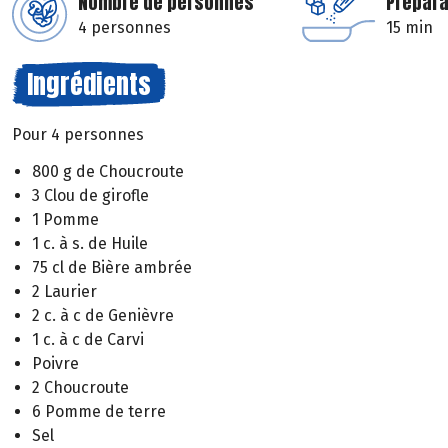
Nombre de personnes
Prépara
4 personnes
15 min
Ingrédients
Pour 4 personnes
800 g de Choucroute
3 Clou de girofle
1 Pomme
1 c. à s. de Huile
75 cl de Bière ambrée
2 Laurier
2 c. à c de Genièvre
1 c. à c de Carvi
Poivre
2 Choucroute
6 Pomme de terre
Sel