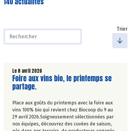
140 actualités
Trier
Le 8 avril 2026
Lire la suite de l'article
Foire aux vins bio, le printemps se
partage.
Place aux goûts du printemps avec la foire aux
vins 100% bio qui revient chez Biocoop du 9 au
29 avril 2026.Soigneusement sélectionnées par
nos équipes, découvrez des cuvées de saison,
nés dans nos terroirs, de producteurs engagés