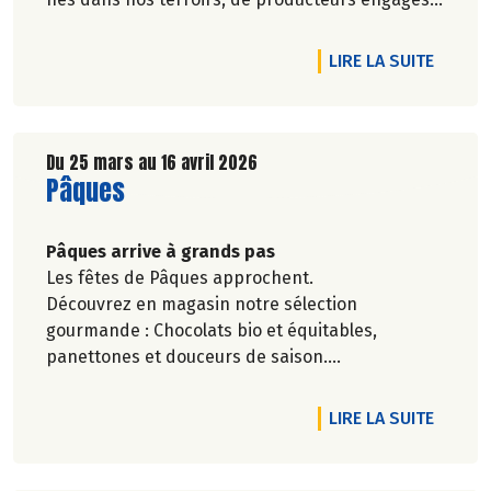
et toujours dans le respect de l’environnement.
DE L'A
LIRE LA SUITE
Du 25 mars au 16 avril 2026
Lire la suite de l'article
Pâques
Pâques arrive à grands pas
Les fêtes de Pâques approchent.
Découvrez en magasin notre sélection
gourmande : Chocolats bio et équitables,
panettones et douceurs de saison.
De quoi se faire plaisir tout en respectant ses
valeurs.
DE L'A
LIRE LA SUITE