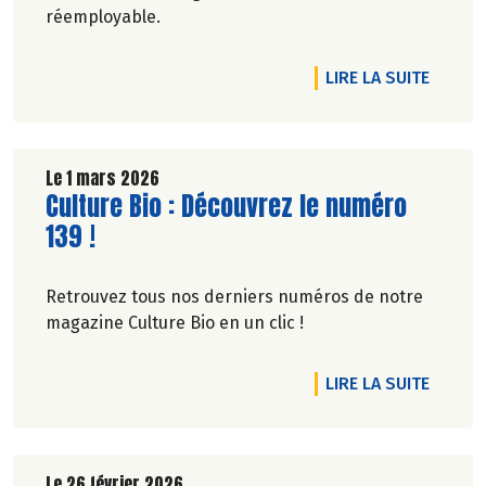
réemployable.
DE L'A
LIRE LA SUITE
Le 1 mars 2026
Lire la suite de l'article
Culture Bio : Découvrez le numéro
139 !
Retrouvez tous nos derniers numéros de notre
magazine Culture Bio en un clic !
DE L'A
LIRE LA SUITE
Le 26 février 2026