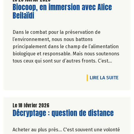
Lire la suite de l'article
Biocoop, en immersion avec Alice
Beilaïdi
Dans le combat pour la préservation de
l’environnement, nous nous battons
principalement dans le champ de l’alimentation
biologique et responsable. Mais nous soutenons
tous ceux qui sont sur d’autres fronts. C’est
pourquoi Biocoop a décidé d’apporter une
nouvelle fois son soutien à la série
DE L'A
LIRE LA SUITE
documentaireImmersion : une aventure
humaine, sportive et engagée.
Le 18 février 2026
Lire la suite de l'article
Décryptage : question de distance
Acheter au plus près... C'est souvent une volonté