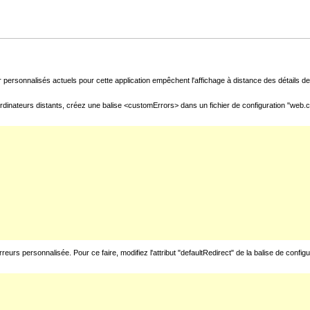
 personnalisés actuels pour cette application empêchent l'affichage à distance des détails de 
rdinateurs distants, créez une balise <customErrors> dans un fichier de configuration "web.con
urs personnalisée. Pour ce faire, modifiez l'attribut "defaultRedirect" de la balise de config