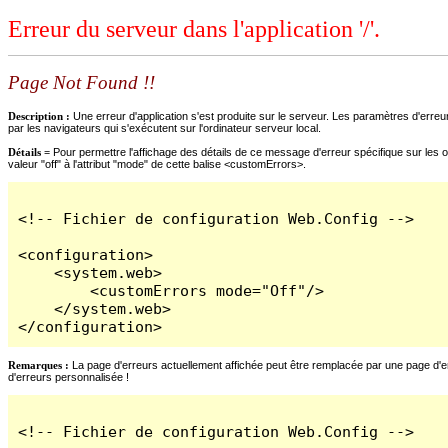
Erreur du serveur dans l'application '/'.
Page Not Found !!
Description :
Une erreur d'application s'est produite sur le serveur. Les paramètres d'erreur
par les navigateurs qui s'exécutent sur l'ordinateur serveur local.
Détails =
Pour permettre l'affichage des détails de ce message d'erreur spécifique sur les o
valeur "off" à l'attribut "mode" de cette balise <customErrors>.
<!-- Fichier de configuration Web.Config -->

<configuration>

    <system.web>

        <customErrors mode="Off"/>

    </system.web>

</configuration>
Remarques :
La page d'erreurs actuellement affichée peut être remplacée par une page d'erre
d'erreurs personnalisée !
<!-- Fichier de configuration Web.Config -->
