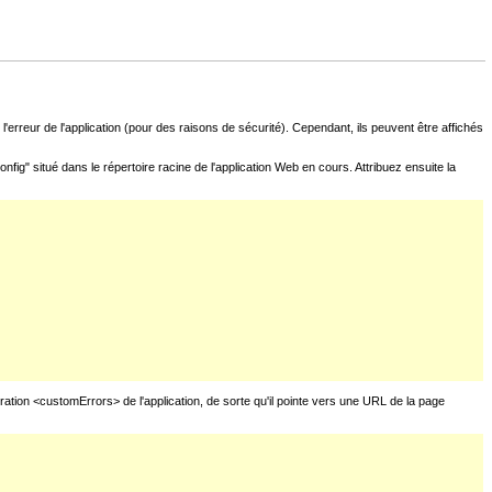
l'erreur de l'application (pour des raisons de sécurité). Cependant, ils peuvent être affichés
fig" situé dans le répertoire racine de l'application Web en cours. Attribuez ensuite la
uration <customErrors> de l'application, de sorte qu'il pointe vers une URL de la page