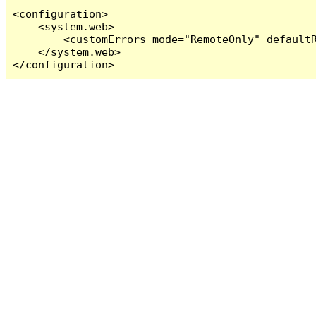
<configuration>

    <system.web>

        <customErrors mode="RemoteOnly" defaultR
    </system.web>

</configuration>